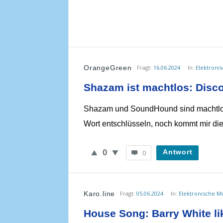
OrangeGreen
Fragt:
16.06.2024
In:
Elektroni
Shazam ist machtlos: Disco
Shazam und SoundHound sind machtlos.
Wort entschlüsseln, noch kommt mir die
0
Antwort
0
Karo.line
Fragt:
05.06.2024
In:
Elektronische M
House Song: Barry White li