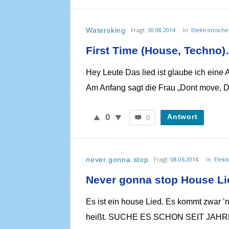
Watersking
Fragt:
30.08.2014
In:
Elektronische
First Time (House, Techno)
Hey Leute Das lied ist glaube ich eine
Am Anfang sagt die Frau „Dont move, Do
0
Antwort
0
never.gonna.stop
Fragt:
08.06.2014
In:
Elekt
Never gonna stop House Li
Es ist ein house Lied. Es kommt zwar ’n
heißt. SUCHE ES SCHON SEIT JAHREN. 