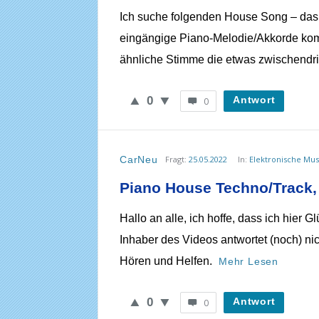
Ich suche folgenden House Song – das L
eingängige Piano-Melodie/Akkorde komm
ähnliche Stimme die etwas zwischendrin „
0
Antwort
0
CarNeu
Fragt:
25.05.2022
In:
Elektronische Mus
Piano House Techno/Track, T
Hallo an alle, ich hoffe, dass ich hier
Inhaber des Videos antwortet (noch) n
Hören und Helfen.
Mehr Lesen
0
Antwort
0