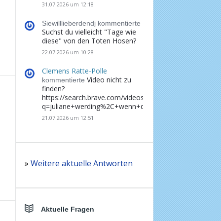
31.07.2026 um 12:18
Siewilllieberdendj kommentierte
Suchst du vielleicht "Tage wie
diese" von den Toten Hosen?
22.07.2026 um 10:28
Clemens Ratte-Polle
Video nicht zu
kommentierte
finden?
https://search.brave.com/videos?
q=juliane+werding%2C+wenn+du+denkst%2C+dass+d
21.07.2026 um 12:51
»
Weitere aktuelle Antworten
Aktuelle Fragen