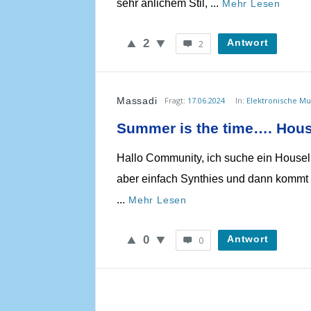
sehr änlichem Stil, ...
Mehr Lesen
2
Antwort
2
Massadi
Fragt:
17.06.2024
In:
Elektronische Mu
Summer is the time…. House
Hallo Community, ich suche ein Houselie
aber einfach Synthies und dann kommt 
...
Mehr Lesen
0
Antwort
0