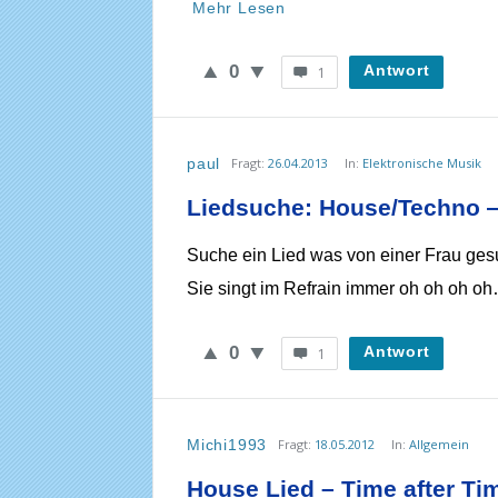
Mehr Lesen
0
Antwort
1
paul
Fragt:
26.04.2013
In:
Elektronische Musik
Liedsuche: House/Techno 
Suche ein Lied was von einer Frau gesu
Sie singt im Refrain immer oh oh oh oh…
0
Antwort
1
Michi1993
Fragt:
18.05.2012
In:
Allgemein
House Lied – Time after Ti