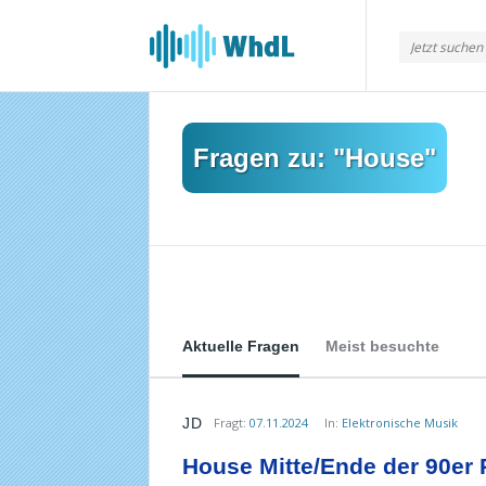
Musikforum
von
WieheisstdasLied.de
Fragen zu: "House"
Aktuelle Fragen
Meist besuchte
JD
Fragt:
07.11.2024
In:
Elektronische Musik
Musikforum
House Mitte/Ende der 90er
von