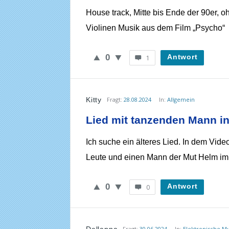
House track, Mitte bis Ende der 90er,
WieheisstdasLied.de
Violinen Musik aus dem Film „Psycho“
Neueste
Fragen
0
Antwort
1
Kitty
Fragt:
28.08.2024
In:
Allgemein
Lied mit tanzenden Mann in
Ich suche ein älteres Lied. In dem Vide
Leute und einen Mann der Mut Helm im
0
Antwort
0
Fragt:
30.06.2024
In:
Elektronische M