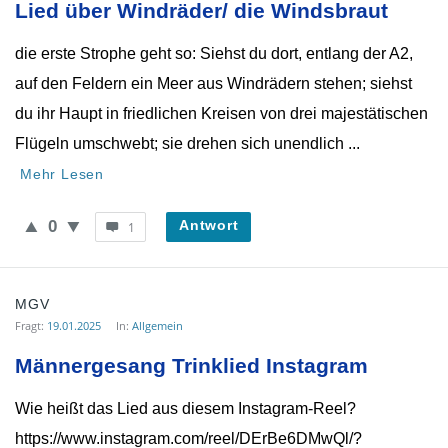
WieheisstdasLied.de
Lied über Windräder/ die Windsbraut
Neueste
die erste Strophe geht so: Siehst du dort, entlang der A2,
Fragen
auf den Feldern ein Meer aus Windrädern stehen; siehst
du ihr Haupt in friedlichen Kreisen von drei majestätischen
Flügeln umschwebt; sie drehen sich unendlich ...
Mehr Lesen
0
Antwort
1
MGV
Fragt:
19.01.2025
In:
Allgemein
Männergesang Trinklied Instagram
Wie heißt das Lied aus diesem Instagram-Reel?
https://www.instagram.com/reel/DErBe6DMwQl/?