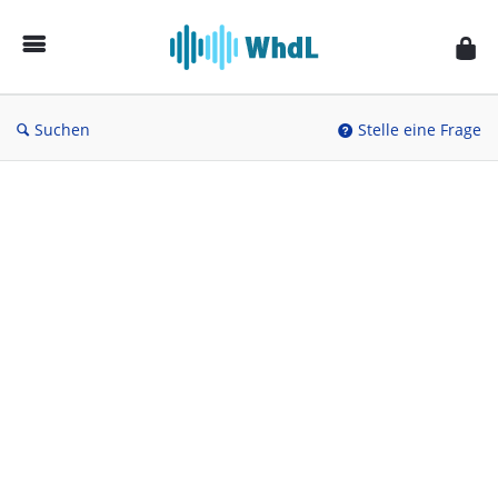
Musikforum
von
WieheisstdasLied.de
Suchen
Stelle eine Frage