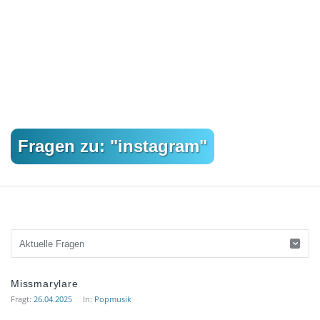
Fragen zu: "instagram"
Musikforum
Missmarylare
von
Fragt:
26.04.2025
In:
Popmusik