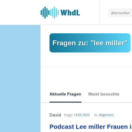
Musikforum
von
WieheisstdasLied.de
Fragen zu: "lee miller"
Aktuelle Fragen
Meist besuchte
David
Fragt:
14.05.2025
In:
Allgemein
Musikforum
Podcast Lee miller Frauen
von