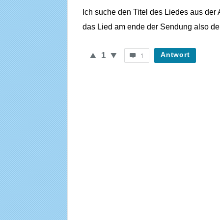
Ich suche den Titel des Liedes aus der
WieheisstdasLied.de
das Lied am ende der Sendung also d
Neueste
Fragen
1
Antwort
1