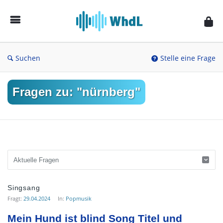
Musikforum
von
WieheisstdasLied.de
Suchen
Stelle eine Frage
Fragen zu: "nürnberg"
Musikforum
Singsang
von
Fragt:
29.04.2024
In:
Popmusik
WieheisstdasLied.de
Mein Hund ist blind Song Titel und 