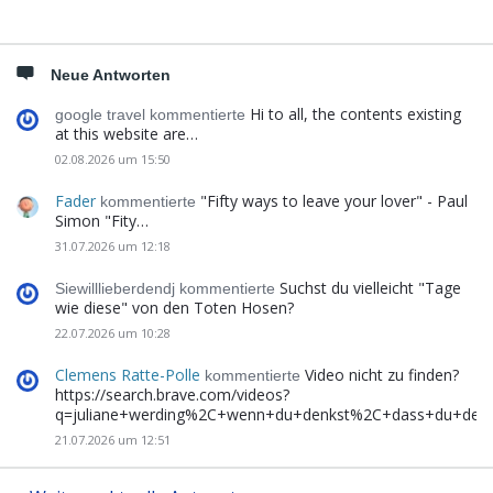
Neue Antworten
Hi to all, the contents existing
google travel kommentierte
at this website are…
02.08.2026 um 15:50
Fader
"Fifty ways to leave your lover" - Paul
kommentierte
Simon "Fity…
31.07.2026 um 12:18
Suchst du vielleicht "Tage
Siewilllieberdendj kommentierte
wie diese" von den Toten Hosen?
22.07.2026 um 10:28
Clemens Ratte-Polle
Video nicht zu finden?
kommentierte
https://search.brave.com/videos?
q=juliane+werding%2C+wenn+du+denkst%2C+dass+du+de
21.07.2026 um 12:51