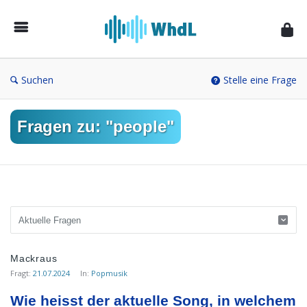
Musikforum
von
WieheisstdasLied.de
Suchen
Stelle eine Frage
Fragen zu: "people"
Musikforum
Mackraus
von
Fragt:
21.07.2024
In:
Popmusik
WieheisstdasLied.de
Wie heisst der aktuelle Song, in welchem 