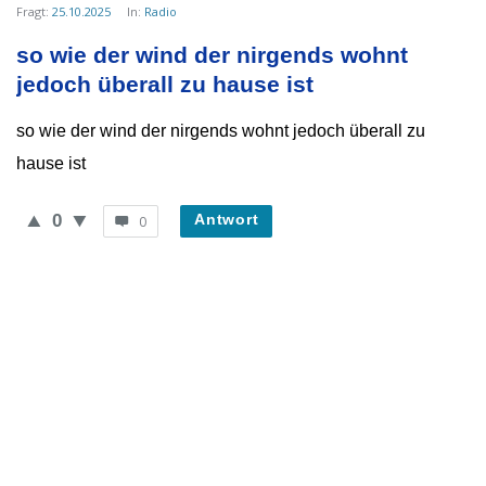
von
Fragt:
25.10.2025
In:
Radio
WieheisstdasLied.de
so wie der wind der nirgends wohnt 
Neueste
jedoch überall zu hause ist
Fragen
so wie der wind der nirgends wohnt jedoch überall zu
hause ist
0
Antwort
0