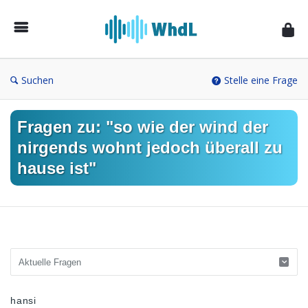
Musikforum
von
WieheisstdasLied.de
Suchen
Stelle eine Frage
Fragen zu: "so wie der wind der
nirgends wohnt jedoch überall zu
hause ist"
Musikforum
hansi