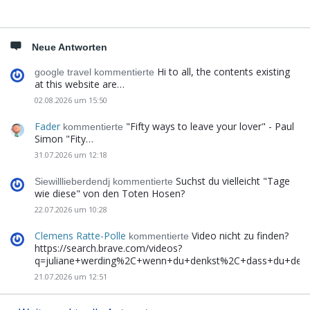
Neue Antworten
Hi to all, the contents existing
google travel kommentierte
at this website are…
02.08.2026 um 15:50
Fader
"Fifty ways to leave your lover" - Paul
kommentierte
Simon "Fity…
31.07.2026 um 12:18
Suchst du vielleicht "Tage
Siewilllieberdendj kommentierte
wie diese" von den Toten Hosen?
22.07.2026 um 10:28
Clemens Ratte-Polle
Video nicht zu finden?
kommentierte
https://search.brave.com/videos?
q=juliane+werding%2C+wenn+du+denkst%2C+dass+du+de
21.07.2026 um 12:51