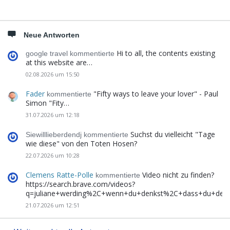
Neue Antworten
Hi to all, the contents existing
google travel kommentierte
at this website are…
02.08.2026 um 15:50
Fader
"Fifty ways to leave your lover" - Paul
kommentierte
Simon "Fity…
31.07.2026 um 12:18
Suchst du vielleicht "Tage
Siewilllieberdendj kommentierte
wie diese" von den Toten Hosen?
22.07.2026 um 10:28
Clemens Ratte-Polle
Video nicht zu finden?
kommentierte
https://search.brave.com/videos?
q=juliane+werding%2C+wenn+du+denkst%2C+dass+du+de
21.07.2026 um 12:51