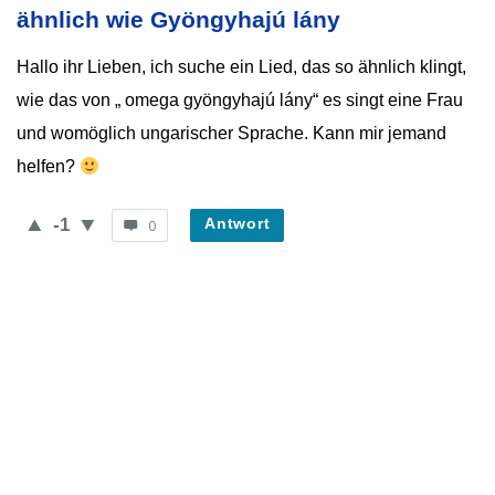
Neueste
ähnlich wie Gyöngyhajú lány
Fragen
Hallo ihr Lieben, ich suche ein Lied, das so ähnlich klingt,
wie das von „ omega gyöngyhajú lány“ es singt eine Frau
und womöglich ungarischer Sprache. Kann mir jemand
helfen?
-1
Antwort
0