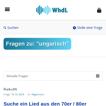
Musikforum
von
WieheisstdasLied.de
Suchen
Stelle eine Frage
Fragen zu: "ungarisch"
Musikforum
Raiku86
von
Fragt:
19.10.2024
In:
Allgemein
WieheisstdasLied.de
Suche ein Lied aus den 70er / 80er 