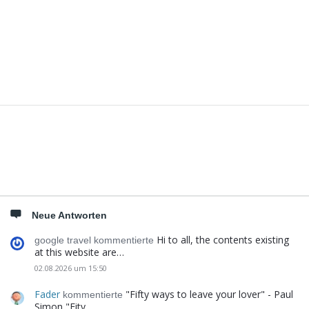
Seitenleiste
Neue Antworten
Hi to all, the contents existing
google travel kommentierte
at this website are…
02.08.2026 um 15:50
Fader
"Fifty ways to leave your lover" - Paul
kommentierte
Simon "Fity…