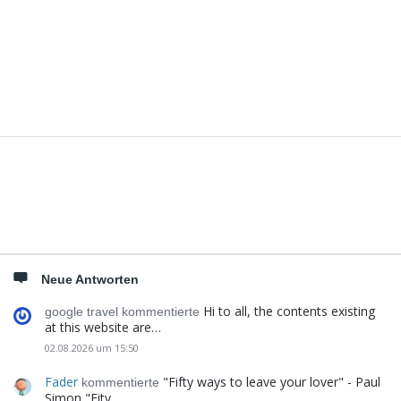
Seitenleiste
Neue Antworten
Hi to all, the contents existing
google travel kommentierte
at this website are…
02.08.2026 um 15:50
Fader
"Fifty ways to leave your lover" - Paul
kommentierte
Simon "Fity…