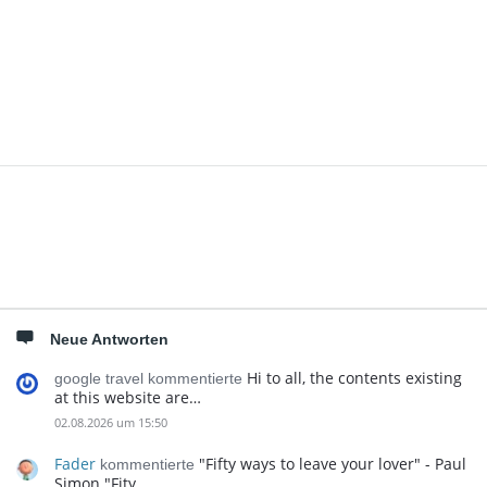
Seitenleiste
Neue Antworten
Hi to all, the contents existing
google travel kommentierte
at this website are…
02.08.2026 um 15:50
Fader
"Fifty ways to leave your lover" - Paul
kommentierte
Simon "Fity…