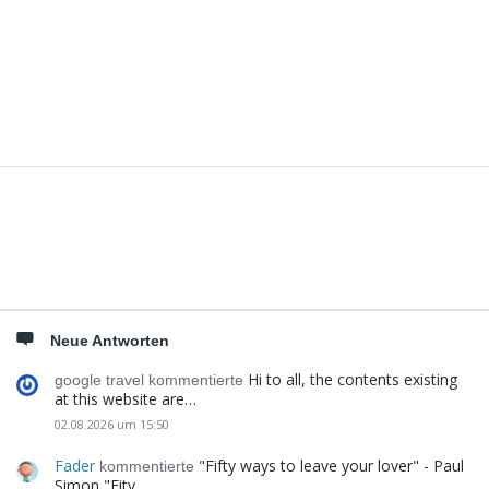
Seitenleiste
Neue Antworten
Hi to all, the contents existing
google travel kommentierte
at this website are…
02.08.2026 um 15:50
Fader
"Fifty ways to leave your lover" - Paul
kommentierte
Simon "Fity…