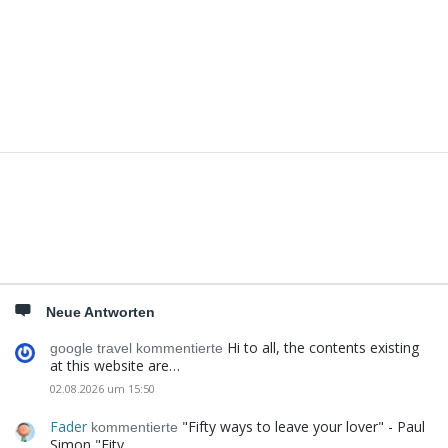
Seitenleiste
Neue Antworten
Hi to all, the contents existing
google travel kommentierte
at this website are…
02.08.2026 um 15:50
Fader
"Fifty ways to leave your lover" - Paul
kommentierte
Simon "Fity…