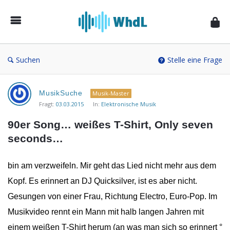
Musikforum
von
WieheisstdasLied.de
Suchen
Stelle eine Frage
Musikforum
MusikSuche
Musik-Master
von
Fragt:
03.03.2015
In:
Elektronische Musik
WieheisstdasLied.de
90er Song… weißes T-Shirt, Only seven 
Neueste
seconds…
Fragen
bin am verzweifeln. Mir geht das Lied nicht mehr aus dem
Kopf. Es erinnert an DJ Quicksilver, ist es aber nicht.
Gesungen von einer Frau, Richtung Electro, Euro-Pop. Im
Musikvideo rennt ein Mann mit halb langen Jahren mit
einem weißen T-Shirt herum (an was man sich so erinnert °