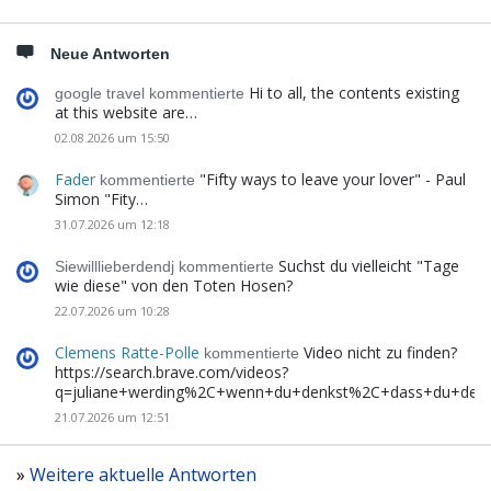
Neue Antworten
Hi to all, the contents existing
google travel kommentierte
at this website are…
02.08.2026 um 15:50
Fader
"Fifty ways to leave your lover" - Paul
kommentierte
Simon "Fity…
31.07.2026 um 12:18
Suchst du vielleicht "Tage
Siewilllieberdendj kommentierte
wie diese" von den Toten Hosen?
22.07.2026 um 10:28
Clemens Ratte-Polle
Video nicht zu finden?
kommentierte
https://search.brave.com/videos?
q=juliane+werding%2C+wenn+du+denkst%2C+dass+du+de
21.07.2026 um 12:51
»
Weitere aktuelle Antworten