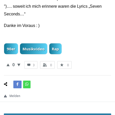
°)…. soweit ich mich erinnere waren die Lyrics „Seven
Seconds…“
Danke im Voraus : )
90er
Musikvideo
Rap
0
3
0
0
Melden