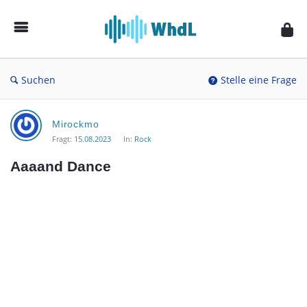
Musikforum
von
WieheisstdasLied.de
Suchen
Stelle eine Frage
Musikforum
Mirockmo
von
Fragt:
15.08.2023
In:
Rock
WieheisstdasLied.de
Aaaand Dance
Neueste
Fragen