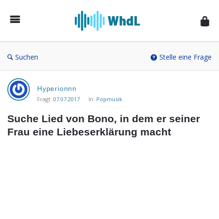
Musikforum
von
WieheisstdasLied.de
Suchen
Stelle eine Frage
Musikforum
Hyperionnn
von
Fragt:
07.07.2017
In:
Popmusik
WieheisstdasLied.de
Suche Lied von Bono, in dem er seiner 
Neueste
Frau eine Liebeserklärung macht
Fragen