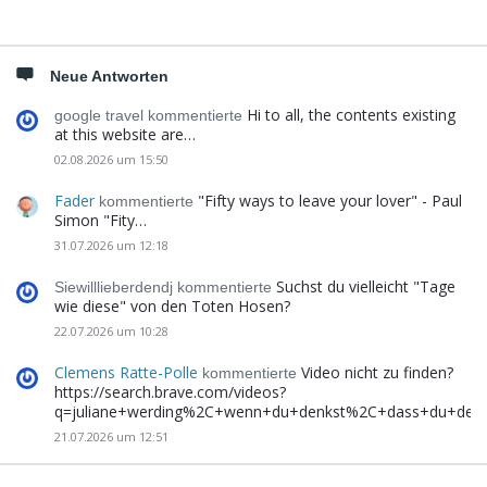
Neue Antworten
Hi to all, the contents existing
google travel kommentierte
at this website are…
02.08.2026 um 15:50
Fader
"Fifty ways to leave your lover" - Paul
kommentierte
Simon "Fity…
31.07.2026 um 12:18
Suchst du vielleicht "Tage
Siewilllieberdendj kommentierte
wie diese" von den Toten Hosen?
22.07.2026 um 10:28
Clemens Ratte-Polle
Video nicht zu finden?
kommentierte
https://search.brave.com/videos?
q=juliane+werding%2C+wenn+du+denkst%2C+dass+du+de
21.07.2026 um 12:51