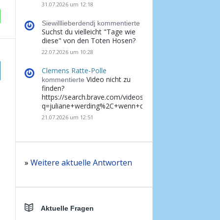
31.07.2026 um 12:18
Siewilllieberdendj kommentierte
Suchst du vielleicht "Tage wie
diese" von den Toten Hosen?
22.07.2026 um 10:28
Clemens Ratte-Polle
Video nicht zu
kommentierte
finden?
https://search.brave.com/videos?
q=juliane+werding%2C+wenn+du+denkst%2C+dass+d
21.07.2026 um 12:51
»
Weitere aktuelle Antworten
Aktuelle Fragen