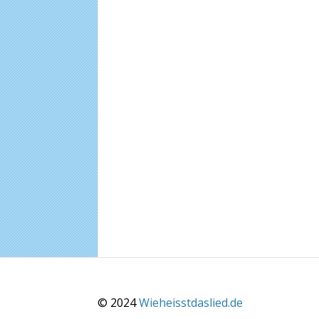
© 2024
Wieheisstdaslied.de