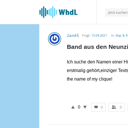
Musikforum
von
WieheisstdasLied.de
Jan45
Fragt:
13.04.2021
In:
Rap & 
Musikforum
Band aus den Neunz
von
WieheisstdasLied.de
Ich suche den Namen einer Hi
erstmalig gehört,einziger Texts
Neueste
the name of my clique!
Fragen
0
0
0