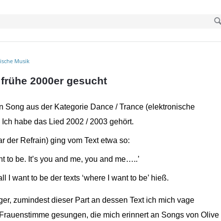
nische Musik
 frühe 2000er gesucht
en Song aus der Kategorie Dance / Trance (elektronische
 Ich habe das Lied 2002 / 2003 gehört.
r der Refrain) ging vom Text etwa so:
want to be. It’s you and me, you and me…..’
ll I want to be der texts ‘where I want to be’ hieß.
er, zumindest dieser Part an dessen Text ich mich vage
 Frauenstimme gesungen, die mich erinnert an Songs von Olive