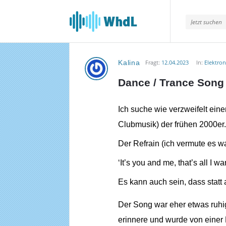
Musikforum
von
WieheisstdasLied.de
Kalina
Fragt:
12.04.2023
In:
Elektro
Musikforum
Dance / Trance Song
von
WieheisstdasLied.de
Ich suche wie verzweifelt ein
Clubmusik) der frühen 2000er.
Neueste
Der Refrain (ich vermute es wa
Fragen
‘It’s you and me, that’s all I 
Es kann auch sein, dass statt a
Der Song war eher etwas ruhig
erinnere und wurde von einer