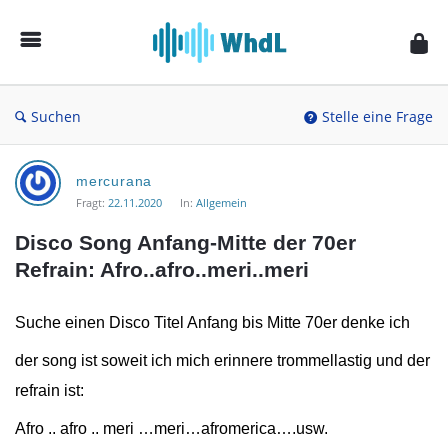
Musikforum
von
WieheisstdasLied.de
Suchen
Stelle eine Frage
Musikforum
mercurana
von
Fragt:
22.11.2020
In:
Allgemein
WieheisstdasLied.de
Disco Song Anfang-Mitte der 70er 
Neueste
Refrain: Afro..afro..meri..meri
Fragen
Suche einen Disco Titel Anfang bis Mitte 70er denke ich
der song ist soweit ich mich erinnere trommellastig und der
refrain ist:
Afro .. afro .. meri …meri…afromerica….usw.