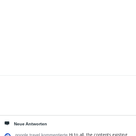
Seitenleiste
Neue Antworten
Hi to all, the contents existing
google travel kommentierte