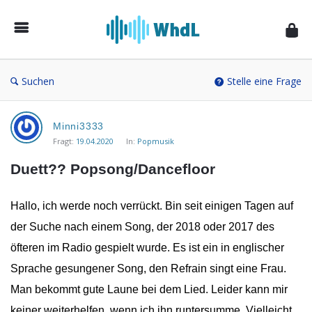
Musikforum
von
WieheisstdasLied.de
Suchen
Stelle eine Frage
Musikforum
Minni3333
von
Fragt:
19.04.2020
In:
Popmusik
WieheisstdasLied.de
Duett?? Popsong/Dancefloor
Neueste
Fragen
Hallo, ich werde noch verrückt. Bin seit einigen Tagen auf
der Suche nach einem Song, der 2018 oder 2017 des
öfteren im Radio gespielt wurde. Es ist ein in englischer
Sprache gesungener Song, den Refrain singt eine Frau.
Man bekommt gute Laune bei dem Lied. Leider kann mir
keiner weiterhelfen, wenn ich ihn runtersumme. Vielleicht