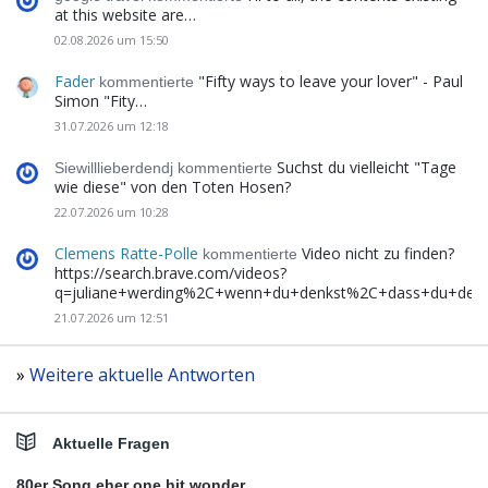
at this website are…
02.08.2026 um 15:50
Fader
"Fifty ways to leave your lover" - Paul
kommentierte
Simon "Fity…
31.07.2026 um 12:18
Suchst du vielleicht "Tage
Siewilllieberdendj kommentierte
wie diese" von den Toten Hosen?
22.07.2026 um 10:28
Clemens Ratte-Polle
Video nicht zu finden?
kommentierte
https://search.brave.com/videos?
q=juliane+werding%2C+wenn+du+denkst%2C+dass+du+de
21.07.2026 um 12:51
»
Weitere aktuelle Antworten
Aktuelle Fragen
80er Song eher one hit wonder