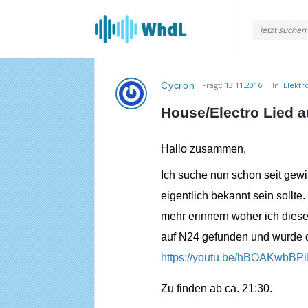
Musikforum
von
WieheisstdasLied.de
Cycron
Fragt:
13.11.2016
In:
Elektr
Musikforum
House/Electro Lied 
von
WieheisstdasLied.de
Hallo zusammen,
Neueste
Ich suche nun schon seit gewi
eigentlich bekannt sein sollte
Fragen
mehr erinnern woher ich diese
auf N24 gefunden und wurde dir
https://youtu.be/hBOAKwbBPi
Zu finden ab ca. 21:30.