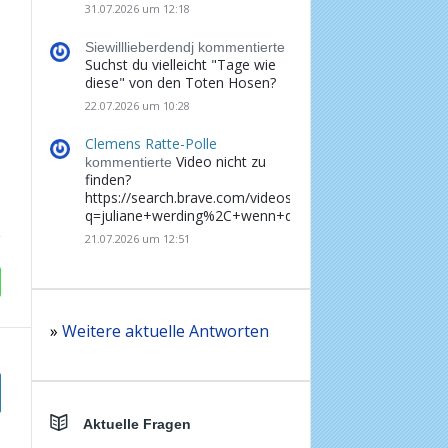
31.07.2026 um 12:18
Siewilllieberdendj kommentierte
Suchst du vielleicht "Tage wie
diese" von den Toten Hosen?
22.07.2026 um 10:28
Clemens Ratte-Polle
Video nicht zu
kommentierte
finden?
https://search.brave.com/videos?
q=juliane+werding%2C+wenn+du+denkst%2C+dass+d
21.07.2026 um 12:51
»
Weitere aktuelle Antworten
Aktuelle Fragen