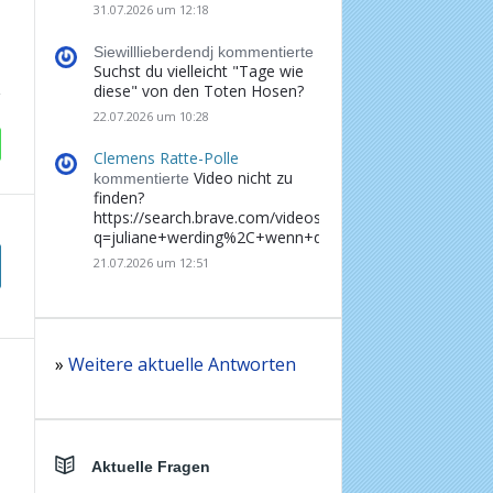
31.07.2026 um 12:18
Siewilllieberdendj kommentierte
Suchst du vielleicht "Tage wie
diese" von den Toten Hosen?
22.07.2026 um 10:28
Clemens Ratte-Polle
Video nicht zu
kommentierte
finden?
https://search.brave.com/videos?
q=juliane+werding%2C+wenn+du+denkst%2C+dass+d
21.07.2026 um 12:51
»
Weitere aktuelle Antworten
Aktuelle Fragen