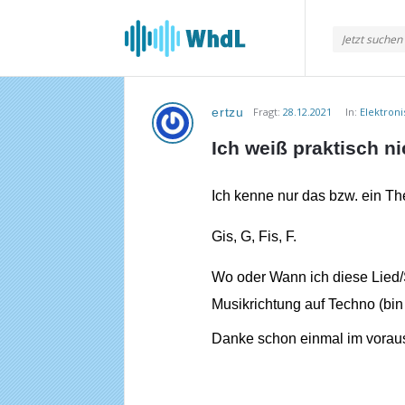
Musikforum
von
WieheisstdasLied.de
ertzu
Fragt:
28.12.2021
In:
Elektron
Musikforum
Ich weiß praktisch n
von
WieheisstdasLied.de
Ich kenne nur das bzw. ein Th
Neueste
Gis, G, Fis, F.
Fragen
Wo oder Wann ich diese Lied/S
Musikrichtung auf Techno (bin 
Danke schon einmal im vorau