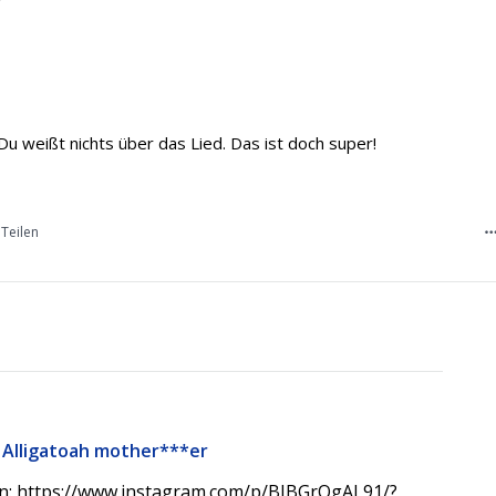
7
Du weißt nichts über das Lied. Das ist doch super!
Teilen
 Alligatoah mother***er
en: https://www.instagram.com/p/BJBGrOgAL91/?