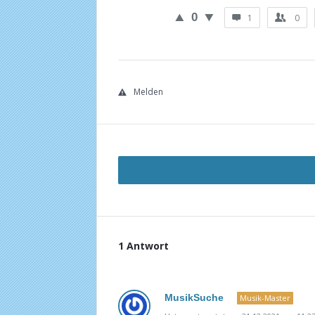
0
1
0
Melden
1 Antwort
MusikSuche
Musik-Master