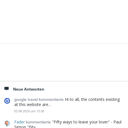
Seitenleiste
Neue Antworten
Hi to all, the contents existing
google travel kommentierte
at this website are…
02.08.2026 um 15:50
Fader
"Fifty ways to leave your lover" - Paul
kommentierte
Simon "Fity…