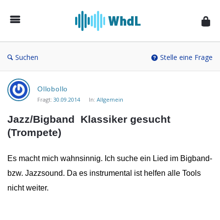
Musikforum
von
WieheisstdasLied.de
Suchen
Stelle eine Frage
Musikforum
Ollobollo
von
Fragt:
30.09.2014
In:
Allgemein
WieheisstdasLied.de
Jazz/Bigband  Klassiker gesucht 
Neueste
(Trompete)
Fragen
Es macht mich wahnsinnig. Ich suche ein Lied im Bigband-
bzw. Jazzsound. Da es instrumental ist helfen alle Tools
nicht weiter.