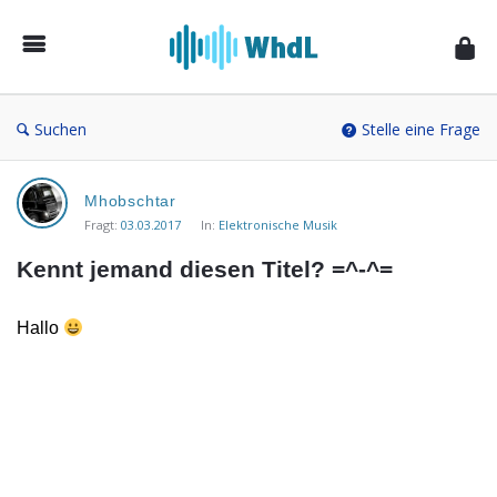
Musikforum
von
WieheisstdasLied.de
Suchen
Stelle eine Frage
Musikforum
Mhobschtar
von
Fragt:
03.03.2017
In:
Elektronische Musik
WieheisstdasLied.de
Kennt jemand diesen Titel? =^-^=
Neueste
Fragen
Hallo