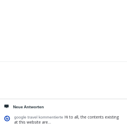
Seitenleiste
Neue Antworten
Hi to all, the contents existing
google travel kommentierte
at this website are…