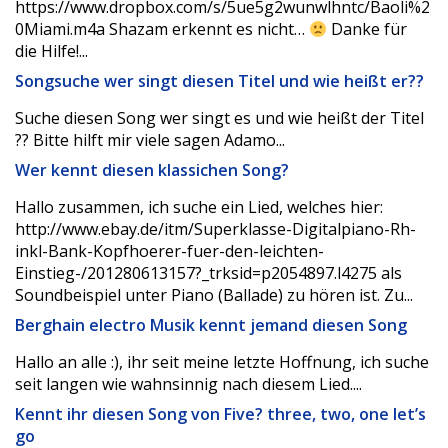
https://www.dropbox.com/s/5ue5g2wunwlhntc/Baoli%2
0Miami.m4a Shazam erkennt es nicht…
Danke für
die Hilfe!...
Songsuche wer singt diesen Titel und wie heißt er??
Suche diesen Song wer singt es und wie heißt der Titel
?? Bitte hilft mir viele sagen Adamo...
Wer kennt diesen klassichen Song?
Hallo zusammen, ich suche ein Lied, welches hier:
http://www.ebay.de/itm/Superklasse-Digitalpiano-Rh-
inkl-Bank-Kopfhoerer-fuer-den-leichten-
Einstieg-/201280613157?_trksid=p2054897.l4275 als
Soundbeispiel unter Piano (Ballade) zu hören ist. Zu...
Berghain electro Musik kennt jemand diesen Song
Hallo an alle :), ihr seit meine letzte Hoffnung, ich suche
seit langen wie wahnsinnig nach diesem Lied....
Kennt ihr diesen Song von Five? three, two, one let’s
go