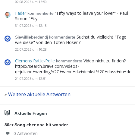
02.08.2026 um 15:50
Fader
"Fifty ways to leave your lover" - Paul
kommentierte
Simon "Fity…
31.07.2026 um 12:18
Suchst du vielleicht "Tage
Siewilllieberdendj kommentierte
wie diese" von den Toten Hosen?
22.07.2026 um 10:28
Clemens Ratte-Polle
Video nicht zu finden?
kommentierte
https://search.brave.com/videos?
q=juliane+werding%2C+wenn+du+denkst%2C+dass+du+de
21.07.2026 um 12:51
»
Weitere aktuelle Antworten
Aktuelle Fragen
80er Song eher one hit wonder
0 Antworten