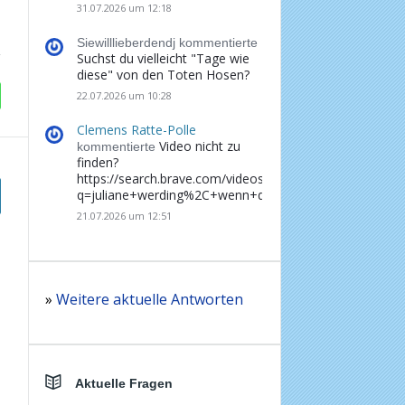
31.07.2026 um 12:18
Siewilllieberdendj kommentierte
Suchst du vielleicht "Tage wie
diese" von den Toten Hosen?
22.07.2026 um 10:28
Clemens Ratte-Polle
Video nicht zu
kommentierte
finden?
https://search.brave.com/videos?
q=juliane+werding%2C+wenn+du+denkst%2C+dass+d
21.07.2026 um 12:51
»
Weitere aktuelle Antworten
Aktuelle Fragen