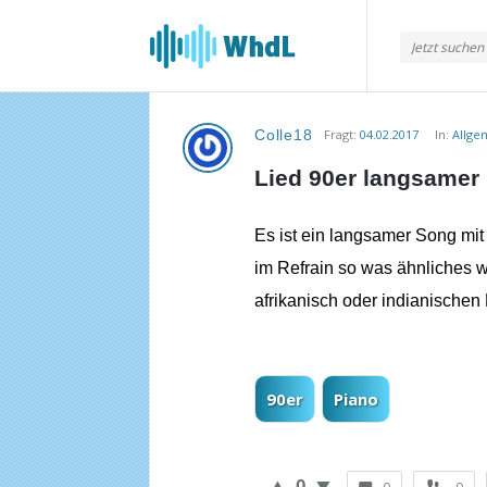
Musikforum
von
WieheisstdasLied.de
Colle18
Fragt:
04.02.2017
In:
Allge
Musikforum
Lied 90er langsamer 
von
WieheisstdasLied.de
Es ist ein langsamer Song mit
im Refrain so was ähnliches w
Neueste
afrikanisch oder indianischen
Fragen
90er
Piano
0