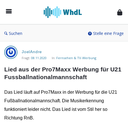
Musikforum
von
WieheisstdasLied.de
Suchen
Stelle eine Frage
Musikforum
JoelAndre
von
Fragt:
08.11.2020
In:
Fernsehen & TV-Werbung
WieheisstdasLied.de
Lied aus der Pro7Maxx Werbung für U21 
Neueste
Fussballnationalmannschaft
Fragen
Das Lied läuft auf Pro7Maxx in der Werbung für die U21
Fußballnationalmannschaft. Die Musikerkennung
funktioniert leider nicht. Das Lied ist vom Stil her so
Richtung RnB.