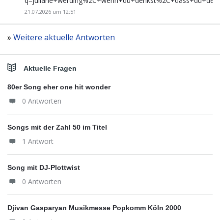
q=juliane+werding%2C+wenn+du+denkst%2C+dass+du+de
21.07.2026 um 12:51
»
Weitere aktuelle Antworten
Aktuelle Fragen
80er Song eher one hit wonder
0 Antworten
Songs mit der Zahl 50 im Titel
1 Antwort
Song mit DJ-Plottwist
0 Antworten
Djivan Gasparyan Musikmesse Popkomm Köln 2000