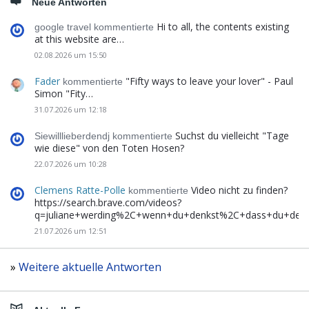
Neue Antworten
Hi to all, the contents existing
google travel kommentierte
at this website are…
02.08.2026 um 15:50
Fader
"Fifty ways to leave your lover" - Paul
kommentierte
Simon "Fity…
31.07.2026 um 12:18
Suchst du vielleicht "Tage
Siewilllieberdendj kommentierte
wie diese" von den Toten Hosen?
22.07.2026 um 10:28
Clemens Ratte-Polle
Video nicht zu finden?
kommentierte
https://search.brave.com/videos?
q=juliane+werding%2C+wenn+du+denkst%2C+dass+du+de
21.07.2026 um 12:51
»
Weitere aktuelle Antworten