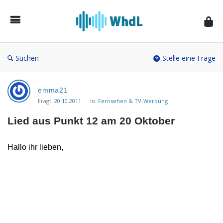
Musikforum
von
WieheisstdasLied.de
Suchen
Stelle eine Frage
Musikforum
emma21
von
Fragt:
20.10.2011
In:
Fernsehen & TV-Werbung
WieheisstdasLied.de
Lied aus Punkt 12 am 20 Oktober
Neueste
Fragen
Hallo ihr lieben,