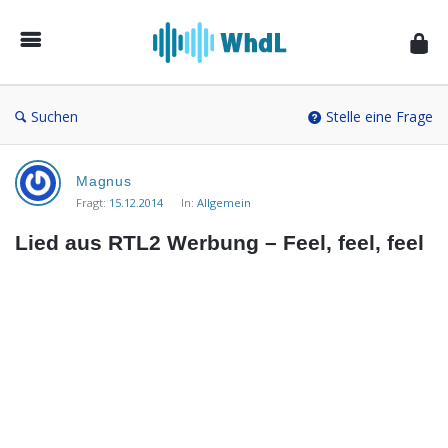
Musikforum
von
WieheisstdasLied.de
Suchen
Stelle eine Frage
Musikforum
Magnus
von
Fragt:
15.12.2014
In:
Allgemein
WieheisstdasLied.de
Lied aus RTL2 Werbung – Feel, feel, feel
Neueste
Fragen