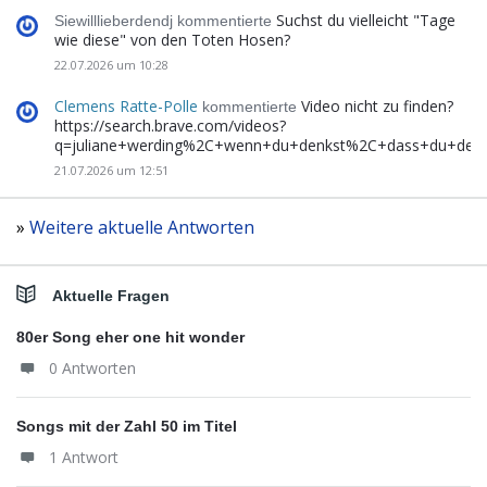
Suchst du vielleicht "Tage
Siewilllieberdendj kommentierte
wie diese" von den Toten Hosen?
22.07.2026 um 10:28
Clemens Ratte-Polle
Video nicht zu finden?
kommentierte
https://search.brave.com/videos?
q=juliane+werding%2C+wenn+du+denkst%2C+dass+du+de
21.07.2026 um 12:51
»
Weitere aktuelle Antworten
Aktuelle Fragen
80er Song eher one hit wonder
0 Antworten
Songs mit der Zahl 50 im Titel
1 Antwort