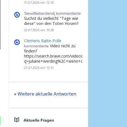
31.07.2026 um 12:18
Siewilllieberdendj kommentierte
Suchst du vielleicht "Tage wie
diese" von den Toten Hosen?
22.07.2026 um 10:28
Clemens Ratte-Polle
Video nicht zu
kommentierte
finden?
https://search.brave.com/videos?
q=juliane+werding%2C+wenn+du+denkst%2C+dass+d
21.07.2026 um 12:51
»
Weitere aktuelle Antworten
Aktuelle Fragen