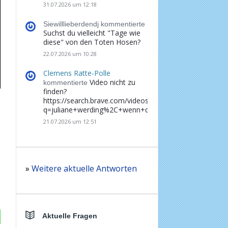
31.07.2026 um 12:18
Siewilllieberdendj kommentierte
Suchst du vielleicht "Tage wie
diese" von den Toten Hosen?
22.07.2026 um 10:28
Clemens Ratte-Polle
Video nicht zu
kommentierte
finden?
https://search.brave.com/videos?
q=juliane+werding%2C+wenn+du+denkst%2C+dass+d
21.07.2026 um 12:51
»
Weitere aktuelle Antworten
Aktuelle Fragen