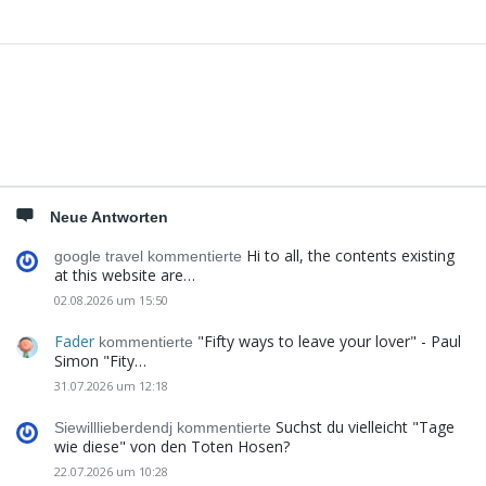
Seitenleiste
Neue Antworten
Hi to all, the contents existing
google travel kommentierte
at this website are…
02.08.2026 um 15:50
Fader
"Fifty ways to leave your lover" - Paul
kommentierte
Simon "Fity…
31.07.2026 um 12:18
Suchst du vielleicht "Tage
Siewilllieberdendj kommentierte
wie diese" von den Toten Hosen?
22.07.2026 um 10:28