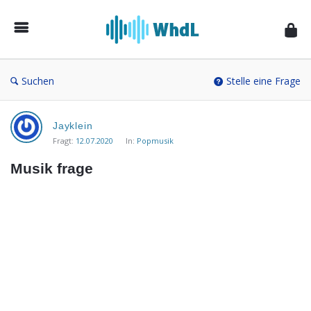
Musikforum
von
WieheisstdasLied.de
Suchen
Stelle eine Frage
Musikforum
Jayklein
von
Fragt:
12.07.2020
In:
Popmusik
WieheisstdasLied.de
Musik frage
Neueste
Fragen