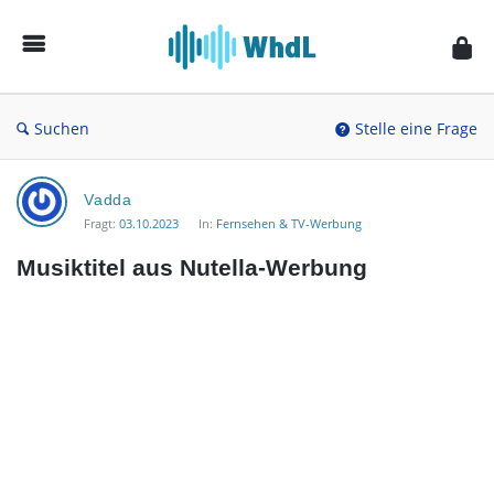
Musikforum
von
WieheisstdasLied.de
Suchen
Stelle eine Frage
Musikforum
Vadda
von
Fragt:
03.10.2023
In:
Fernsehen & TV-Werbung
WieheisstdasLied.de
Musiktitel aus Nutella-Werbung
Neueste
Fragen