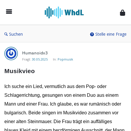
Musikforum
von
WieheisstdasLied.de
Suchen
Stelle eine Frage
Musikforum
Humanoidx3
von
Fragt:
30.05.2025
In:
Popmusik
WieheisstdasLied.de
Musikvieo
Neueste
Fragen
Ich suche ein Lied, vermutlich aus dem Pop- oder
Schlagerrichtung, gesungen von einem Duo aus einem
Mann und einer Frau. Ich glaube, es war rumänisch oder
bulgarisch. Beide singen im Musikvideo zusammen vor
einer alten Steinmauer. Die Frau trägt ein auffälliges
blaues Kleid mit einem herzförmigen Ausschnitt, der Mann