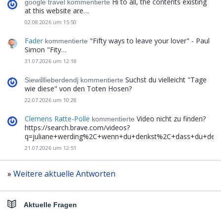
Hi to all, the contents existing
google travel kommentierte
at this website are…
02.08.2026 um 15:50
Fader
"Fifty ways to leave your lover" - Paul
kommentierte
Simon "Fity…
31.07.2026 um 12:18
Suchst du vielleicht "Tage
Siewilllieberdendj kommentierte
wie diese" von den Toten Hosen?
22.07.2026 um 10:28
Clemens Ratte-Polle
Video nicht zu finden?
kommentierte
https://search.brave.com/videos?
q=juliane+werding%2C+wenn+du+denkst%2C+dass+du+de
21.07.2026 um 12:51
»
Weitere aktuelle Antworten
Aktuelle Fragen