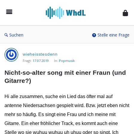
Musikforum
von
WieheisstdasLied.de
Suchen
Stelle eine Frage
Musikforum
wieheisstesdenn
von
Fragt:
17.07.2019
In:
Popmusik
WieheisstdasLied.de
Nicht-so-alter song mit einer Fraun (und 
Neueste
Gitarre?)
Fragen
Hi alle zusammen, suche ein Lied das öfter mal auf
antenne Niedersachsen gespielt wird. Bzw. jetzt eben nicht
mehr so häufig. Es singt eine Frau und ich meine mit
Gitarre. Ein eher fröhlicher Track, es kommt auch eine
Stelle wo sie wuhuu wuhuu uh uhuu oder so singt. Ich