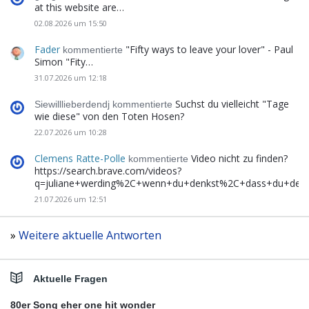
at this website are…
02.08.2026 um 15:50
Fader
"Fifty ways to leave your lover" - Paul
kommentierte
Simon "Fity…
31.07.2026 um 12:18
Suchst du vielleicht "Tage
Siewilllieberdendj kommentierte
wie diese" von den Toten Hosen?
22.07.2026 um 10:28
Clemens Ratte-Polle
Video nicht zu finden?
kommentierte
https://search.brave.com/videos?
q=juliane+werding%2C+wenn+du+denkst%2C+dass+du+de
21.07.2026 um 12:51
»
Weitere aktuelle Antworten
Aktuelle Fragen
80er Song eher one hit wonder