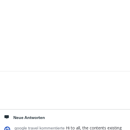
Seitenleiste
Neue Antworten
Hi to all, the contents existing
google travel kommentierte