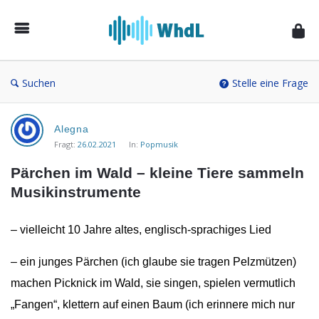
Musikforum
von
WieheisstdasLied.de
Suchen
Stelle eine Frage
Musikforum
Alegna
von
Fragt:
26.02.2021
In:
Popmusik
WieheisstdasLied.de
Pärchen im Wald – kleine Tiere sammeln 
Neueste
Musikinstrumente
Fragen
– vielleicht 10 Jahre altes, englisch-sprachiges Lied
– ein junges Pärchen (ich glaube sie tragen Pelzmützen)
machen Picknick im Wald, sie singen, spielen vermutlich
„Fangen“, klettern auf einen Baum (ich erinnere mich nur