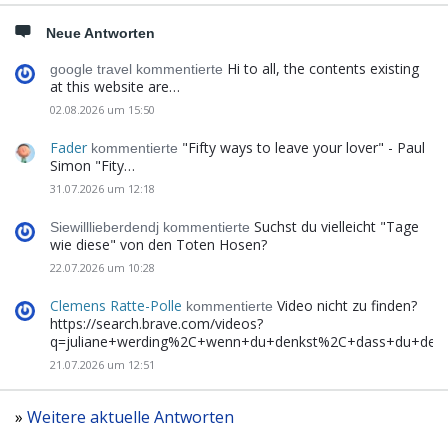
Neue Antworten
Hi to all, the contents existing
google travel kommentierte
at this website are…
02.08.2026 um 15:50
Fader
"Fifty ways to leave your lover" - Paul
kommentierte
Simon "Fity…
31.07.2026 um 12:18
Suchst du vielleicht "Tage
Siewilllieberdendj kommentierte
wie diese" von den Toten Hosen?
22.07.2026 um 10:28
Clemens Ratte-Polle
Video nicht zu finden?
kommentierte
https://search.brave.com/videos?
q=juliane+werding%2C+wenn+du+denkst%2C+dass+du+de
21.07.2026 um 12:51
»
Weitere aktuelle Antworten