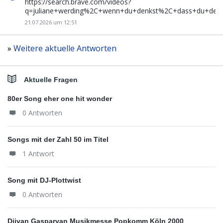
https://search.brave.com/videos?
q=juliane+werding%2C+wenn+du+denkst%2C+dass+du+de
21.07.2026 um 12:51
»
Weitere aktuelle Antworten
Aktuelle Fragen
80er Song eher one hit wonder
0 Antworten
Songs mit der Zahl 50 im Titel
1 Antwort
Song mit DJ-Plottwist
0 Antworten
Djivan Gasparyan Musikmesse Popkomm Köln 2000