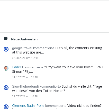
Seitenleiste
Neue Antworten
Hi to all, the contents existing
google travel kommentierte
at this website are…
02.08.2026 um 15:50
Fader
"Fifty ways to leave your lover" - Paul
kommentierte
Simon "Fity…
31.07.2026 um 12:18
Suchst du vielleicht "Tage
Siewilllieberdendj kommentierte
wie diese" von den Toten Hosen?
22.07.2026 um 10:28
Clemens Ratte-Polle
Video nicht zu finden?
kommentierte