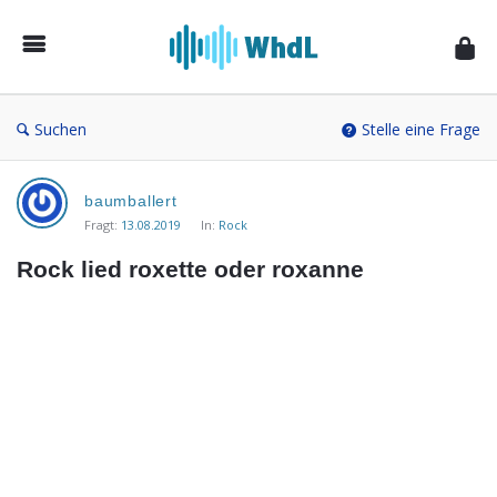
Musikforum
von
WieheisstdasLied.de
Suchen
Stelle eine Frage
Musikforum
baumballert
von
Fragt:
13.08.2019
In:
Rock
WieheisstdasLied.de
Rock lied roxette oder roxanne
Neueste
Fragen