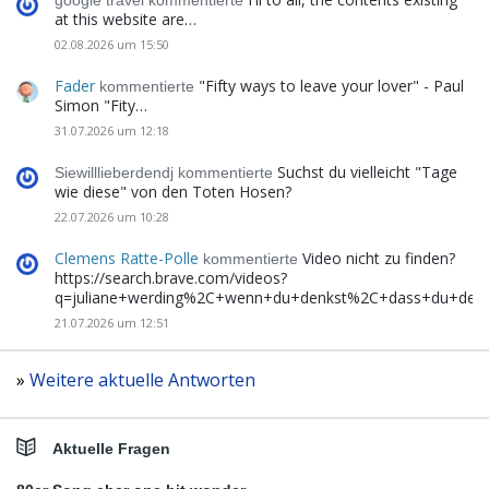
google travel kommentierte
at this website are…
02.08.2026 um 15:50
Fader
"Fifty ways to leave your lover" - Paul
kommentierte
Simon "Fity…
31.07.2026 um 12:18
Suchst du vielleicht "Tage
Siewilllieberdendj kommentierte
wie diese" von den Toten Hosen?
22.07.2026 um 10:28
Clemens Ratte-Polle
Video nicht zu finden?
kommentierte
https://search.brave.com/videos?
q=juliane+werding%2C+wenn+du+denkst%2C+dass+du+de
21.07.2026 um 12:51
»
Weitere aktuelle Antworten
Aktuelle Fragen