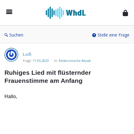
Musikforum
von
WieheisstdasLied.de
Suchen
Stelle eine Frage
Musikforum
Lui5
von
Fragt:
11.05.2023
In:
Elektronische Musik
WieheisstdasLied.de
Ruhiges Lied mit flüsternder 
Neueste
Frauenstimme am Anfang
Fragen
Hallo,