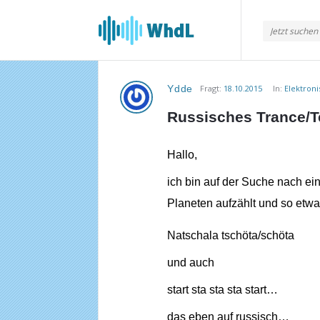
Musikforum
von
WieheisstdasLied.de
Ydde
Fragt:
18.10.2015
In:
Elektron
Musikforum
Russisches Trance/T
von
WieheisstdasLied.de
Hallo,
Neueste
ich bin auf der Suche nach e
Planeten aufzählt und so etwa
Fragen
Natschala tschöta/schöta
und auch
start sta sta sta start…
das eben auf russisch…