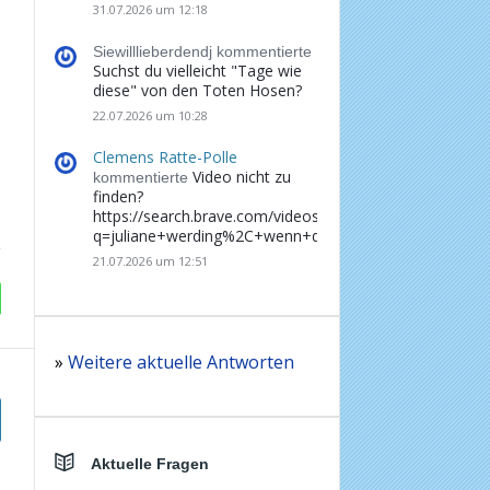
31.07.2026 um 12:18
Siewilllieberdendj kommentierte
Suchst du vielleicht "Tage wie
diese" von den Toten Hosen?
22.07.2026 um 10:28
Clemens Ratte-Polle
Video nicht zu
kommentierte
finden?
https://search.brave.com/videos?
q=juliane+werding%2C+wenn+du+denkst%2C+dass+d
21.07.2026 um 12:51
»
Weitere aktuelle Antworten
Aktuelle Fragen