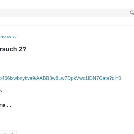
sche Musik
ersuch 2?
h/7o466fxwbnykva9/AABB8w8Lw7DpkVwc1lDN7Gata?dl=0
r?
esmal….