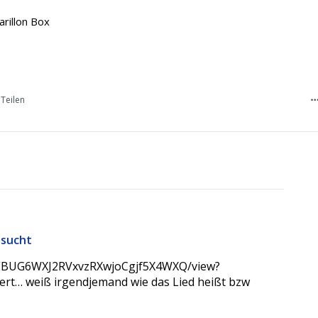
arillon Box
Teilen
esucht
cWhEBUG6WXJ2RVxvzRXwjoCgjf5X4WXQ/view?
iert… weiß irgendjemand wie das Lied heißt bzw