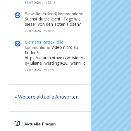
31.07.2026 um 12:18
Siewilllieberdendj kommentierte
Suchst du vielleicht "Tage wie
diese" von den Toten Hosen?
22.07.2026 um 10:28
Clemens Ratte-Polle
Video nicht zu
kommentierte
finden?
https://search.brave.com/videos?
q=juliane+werding%2C+wenn+du+denkst%2C+dass+d
21.07.2026 um 12:51
»
Weitere aktuelle Antworten
Aktuelle Fragen