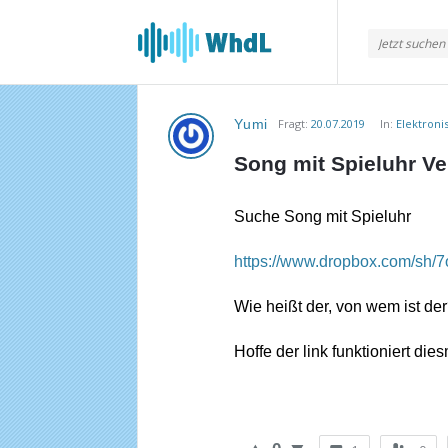
Musikforum
von
WieheisstdasLied.de
Yumi
Fragt:
20.07.2019
In:
Elektroni
Musikforum
Song mit Spieluhr V
von
WieheisstdasLied.de
Suche Song mit Spieluhr
Neueste
https://www.dropbox.com/s
Fragen
Wie heißt der, von wem ist de
Hoffe der link funktioniert di