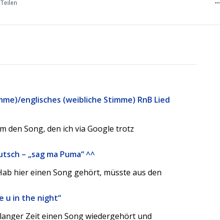
Teilen
mme)/englisches (weibliche Stimme) RnB Lied
m den Song, den ich via Google trotz
utsch – „sag ma Puma“ ^^
. Hab hier einen Song gehört, müsste aus den
e u in the night“
ch langer Zeit einen Song wiedergehört und