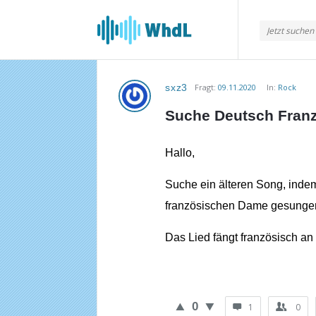
Musikforum
von
WieheisstdasLied.de
sxz3
Fragt:
09.11.2020
In:
Rock
Musikforum
Suche Deutsch Fran
von
WieheisstdasLied.de
Hallo,
Neueste
Suche ein älteren Song, indem
Fragen
französischen Dame gesungen
Das Lied fängt französisch a
0
1
0