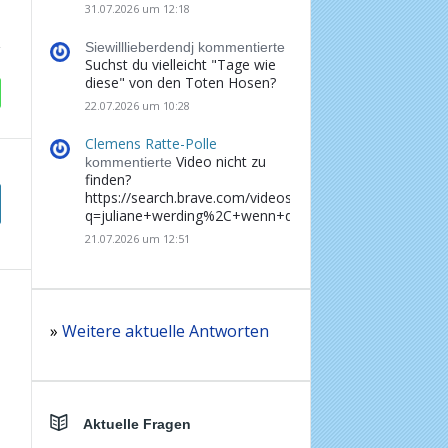
31.07.2026 um 12:18
Siewilllieberdendj kommentierte
Suchst du vielleicht "Tage wie
diese" von den Toten Hosen?
22.07.2026 um 10:28
Clemens Ratte-Polle
Video nicht zu
kommentierte
finden?
https://search.brave.com/videos?
q=juliane+werding%2C+wenn+du+denkst%2C+dass+d
21.07.2026 um 12:51
»
Weitere aktuelle Antworten
Aktuelle Fragen