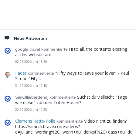
Neue Antworten
Hi to all, the contents existing
google travel kommentierte
at this website are…
02.08.2026 um 15:50
Fader
"Fifty ways to leave your lover" - Paul
kommentierte
Simon "Fity…
31.07.2026 um 12:18
Suchst du vielleicht "Tage
Siewilllieberdendj kommentierte
wie diese" von den Toten Hosen?
22.07.2026 um 10:28
Clemens Ratte-Polle
Video nicht zu finden?
kommentierte
https://search.brave.com/videos?
q=juliane+werding%2C+wenn+du+denkst%2C+dass+du+de