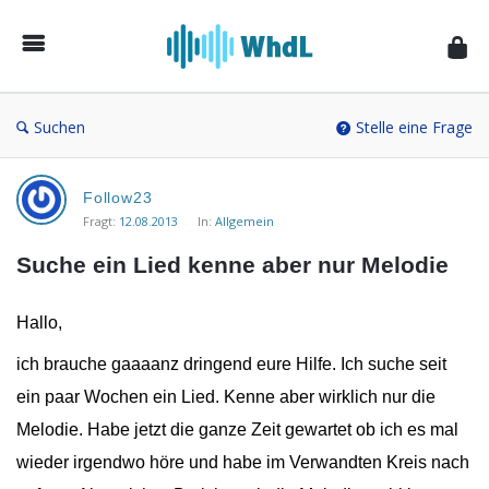
Musikforum
von
WieheisstdasLied.de
Suchen
Stelle eine Frage
Musikforum
Follow23
von
Fragt:
12.08.2013
In:
Allgemein
WieheisstdasLied.de
Suche ein Lied kenne aber nur Melodie
Neueste
Fragen
Hallo,
ich brauche gaaaanz dringend eure Hilfe. Ich suche seit
ein paar Wochen ein Lied. Kenne aber wirklich nur die
Melodie. Habe jetzt die ganze Zeit gewartet ob ich es mal
wieder irgendwo höre und habe im Verwandten Kreis nach