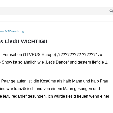
hen & TV-Werbung
s Lied!! WICHTIG!!
hen Fernsehen (1TVRUS Europe) „?????????? ??????“ zu
 Show ist so ähnlich wie „Let’s Dance“ und gestern lief die 1.
 Paar gelaufen ist, die Kostüme als halb Mann und halb Frau
 Lied war französisch und von einem Mann gesungen und
e je/tu regarde“ gesungen. Ich würde riesig freuen wenn einer