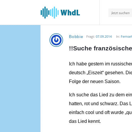
Musikforum
von
WieheisstdasLied.de
Bobbie
Fragt:
07.09.2014
In:
Fernse
Musikforum
!!Suche französische
von
WieheisstdasLied.de
Ich habe gestern im russisc
deutsch „Eiszeit“ gesehen. Die
Neueste
Folge der neuen Saison.
Fragen
Ich suche das Lied zu dem ein
hatten, rot und schwarz. Das
einfach cool und oft wurde „qu
das Lied kennt.