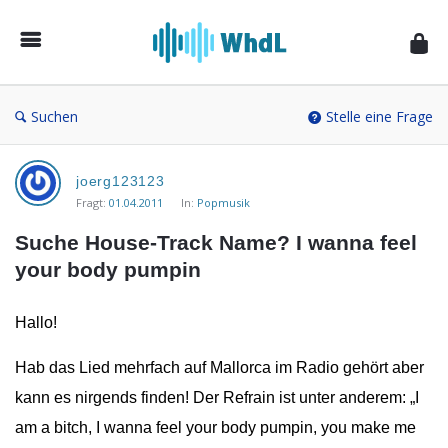
Musikforum
von
WieheisstdasLied.de
Suchen
Stelle eine Frage
Musikforum
joerg123123
von
Fragt:
01.04.2011
In:
Popmusik
WieheisstdasLied.de
Suche House-Track Name? I wanna feel 
Neueste
your body pumpin
Fragen
Hallo!
Hab das Lied mehrfach auf Mallorca im Radio gehört aber
kann es nirgends finden! Der Refrain ist unter anderem: „I
am a bitch, I wanna feel your body pumpin, you make me