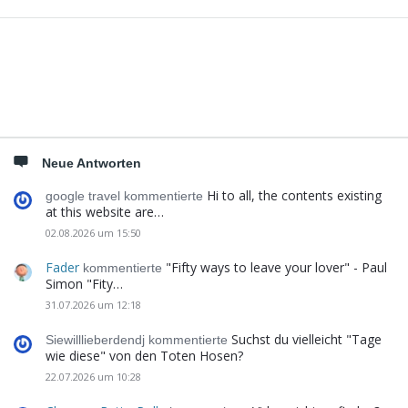
Seitenleiste
Neue Antworten
Hi to all, the contents existing
google travel kommentierte
at this website are…
02.08.2026 um 15:50
Fader
"Fifty ways to leave your lover" - Paul
kommentierte
Simon "Fity…
31.07.2026 um 12:18
Suchst du vielleicht "Tage
Siewilllieberdendj kommentierte
wie diese" von den Toten Hosen?
22.07.2026 um 10:28