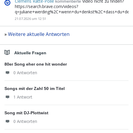
Clemens Ratte-Polle
Video nicht zu finden?
kommentierte
https://search.brave.com/videos?
q=juliane+werding%2C+wenn+du+denkst%2C+dass+du+de
21.07.2026 um 12:51
»
Weitere aktuelle Antworten
Aktuelle Fragen
80er Song eher one hit wonder
0 Antworten
Songs mit der Zahl 50 im Titel
1 Antwort
Song mit DJ-Plottwist
0 Antworten