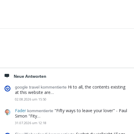
Seitenleiste
Neue Antworten
Hi to all, the contents existing
google travel kommentierte
at this website are…
02.08.2026 um 15:50
Fader
"Fifty ways to leave your lover" - Paul
kommentierte
Simon "Fity…
31.07.2026 um 12:18