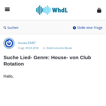
Musikforum
von
WieheisstdasLied.de
Suchen
Stelle eine Frage
Musikforum
music2687
von
Fragt:
09.03.2018
In:
Elektronische Musik
WieheisstdasLied.de
Suche Lied- Genre: House- von Club 
Neueste
Rotation
Fragen
Hallo,