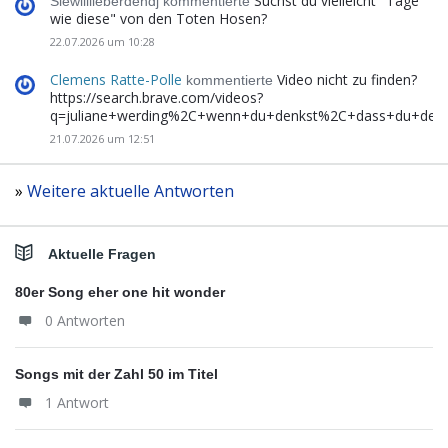
Suchst du vielleicht "Tage
Siewilllieberdendj kommentierte
wie diese" von den Toten Hosen?
22.07.2026 um 10:28
Clemens Ratte-Polle
Video nicht zu finden?
kommentierte
https://search.brave.com/videos?
q=juliane+werding%2C+wenn+du+denkst%2C+dass+du+de
21.07.2026 um 12:51
»
Weitere aktuelle Antworten
Aktuelle Fragen
80er Song eher one hit wonder
0 Antworten
Songs mit der Zahl 50 im Titel
1 Antwort