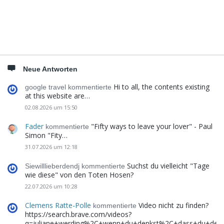
Neue Antworten
Hi to all, the contents existing
google travel kommentierte
at this website are…
02.08.2026 um 15:50
Fader
"Fifty ways to leave your lover" - Paul
kommentierte
Simon "Fity…
31.07.2026 um 12:18
Suchst du vielleicht "Tage
Siewilllieberdendj kommentierte
wie diese" von den Toten Hosen?
22.07.2026 um 10:28
Clemens Ratte-Polle
Video nicht zu finden?
kommentierte
https://search.brave.com/videos?
q=juliane+werding%2C+wenn+du+denkst%2C+dass+du+de