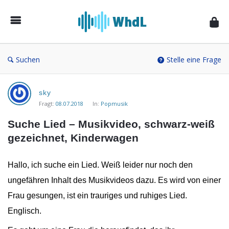
Musikforum
von
WieheisstdasLied.de
Suchen
Stelle eine Frage
Musikforum
sky
von
Fragt:
08.07.2018
In:
Popmusik
WieheisstdasLied.de
Suche Lied – Musikvideo, schwarz-weiß 
Neueste
gezeichnet, Kinderwagen
Fragen
Hallo, ich suche ein Lied. Weiß leider nur noch den
ungefähren Inhalt des Musikvideos dazu. Es wird von einer
Frau gesungen, ist ein trauriges und ruhiges Lied.
Englisch.