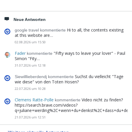
Neue Antworten
Hi to all, the contents existing
google travel kommentierte
at this website are…
02.08.2026 um 15:50
Fader
"Fifty ways to leave your lover" - Paul
kommentierte
Simon "Fity…
31.07.2026 um 12:18
Suchst du vielleicht "Tage
Siewilllieberdendj kommentierte
wie diese" von den Toten Hosen?
22.07.2026 um 10:28
Clemens Ratte-Polle
Video nicht zu finden?
kommentierte
https://search.brave.com/videos?
q=juliane+werding%2C+wenn+du+denkst%2C+dass+du+de
21.07.2026 um 12:51