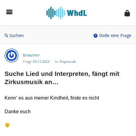
Musikforum
von
WieheisstdasLied.de
Suchen
Stelle eine Frage
Musikforum
brauner
von
Fragt:
03.11.2023
In:
Popmusik
WieheisstdasLied.de
Suche Lied und Interpreten, fängt mit 
Neueste
Zirkusmusik an…
Fragen
Kenn‘ es aus meiner Kindheit, finde es nicht
Danke euch