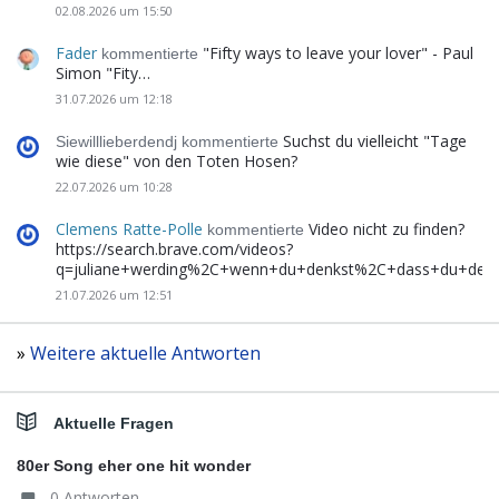
02.08.2026 um 15:50
Fader
"Fifty ways to leave your lover" - Paul
kommentierte
Simon "Fity…
31.07.2026 um 12:18
Suchst du vielleicht "Tage
Siewilllieberdendj kommentierte
wie diese" von den Toten Hosen?
22.07.2026 um 10:28
Clemens Ratte-Polle
Video nicht zu finden?
kommentierte
https://search.brave.com/videos?
q=juliane+werding%2C+wenn+du+denkst%2C+dass+du+de
21.07.2026 um 12:51
»
Weitere aktuelle Antworten
Aktuelle Fragen
80er Song eher one hit wonder
0 Antworten