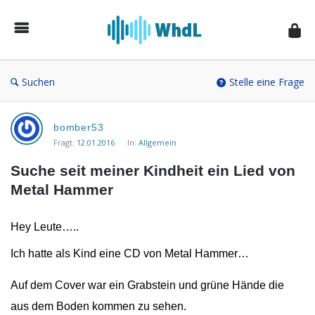
Musikforum
von
WieheisstdasLied.de
Suchen
Stelle eine Frage
Musikforum
bomber53
von
Fragt:
12.01.2016
In:
Allgemein
WieheisstdasLied.de
Suche seit meiner Kindheit ein Lied von 
Neueste
Metal Hammer
Fragen
Hey Leute…..
Ich hatte als Kind eine CD von Metal Hammer…
Auf dem Cover war ein Grabstein und grüne Hände die
aus dem Boden kommen zu sehen.