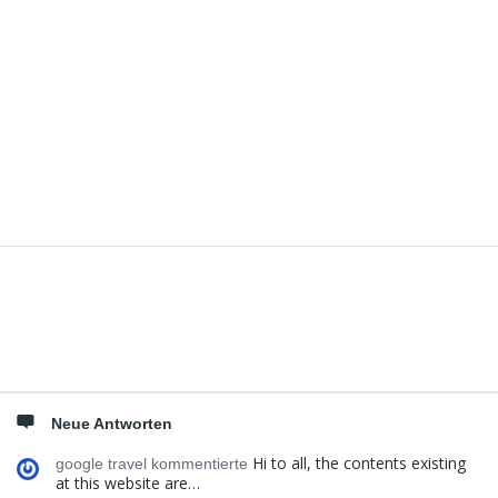
Seitenleiste
Neue Antworten
Hi to all, the contents existing
google travel kommentierte
at this website are…