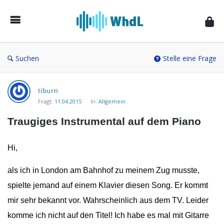
Musikforum
von
WieheisstdasLied.de
Suchen
Stelle eine Frage
Musikforum
tiburn
von
Fragt:
11.04.2015
In:
Allgemein
WieheisstdasLied.de
Traugiges Instrumental auf dem Piano
Neueste
Fragen
Hi,
als ich in London am Bahnhof zu meinem Zug musste,
spielte jemand auf einem Klavier diesen Song. Er kommt
mir sehr bekannt vor. Wahrscheinlich aus dem TV. Leider
komme ich nicht auf den Titel! Ich habe es mal mit Gitarre