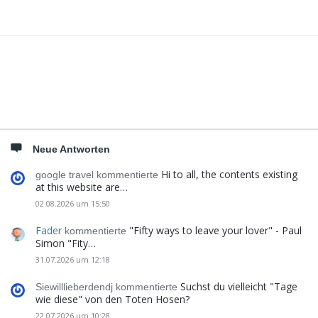
Seitenleiste
Neue Antworten
Hi to all, the contents existing
google travel kommentierte
at this website are…
02.08.2026 um 15:50
Fader
"Fifty ways to leave your lover" - Paul
kommentierte
Simon "Fity…
31.07.2026 um 12:18
Suchst du vielleicht "Tage
Siewilllieberdendj kommentierte
wie diese" von den Toten Hosen?
22.07.2026 um 10:28