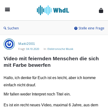
Musikforum
von
WieheisstdasLied.de
Suchen
Stelle eine Frage
Musikforum
Matti2001
von
Fragt:
04.10.2020
In:
Elektronische Musik
WieheisstdasLied.de
Video mit feiernden Menschen die sich 
Neueste
mit Farbe bewerfen
Fragen
Hallo, ich denke für Euch ist es leicht, aber ich komme
einfach nicht drauf.
Mir fallen weder Interpret noch Titel ein.
Es ist ein recht neues Video, maximal 6 Jahre, aus dem