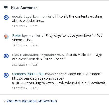
Neue Antworten
Hi to all, the contents existing
google travel kommentierte
at this website are…
02.08.2026 um 15:50
Fader
"Fifty ways to leave your lover" - Paul
kommentierte
Simon "Fity…
31.07.2026 um 12:18
Suchst du vielleicht "Tage
Siewilllieberdendj kommentierte
wie diese" von den Toten Hosen?
22.07.2026 um 10:28
Clemens Ratte-Polle
Video nicht zu finden?
kommentierte
https://search.brave.com/videos?
q=juliane+werding%2C+wenn+du+denkst%2C+dass+du+de
21.07.2026 um 12:51
»
Weitere aktuelle Antworten