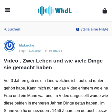
Musikforum
von
WieheisstdasLied.de
Suchen
Stelle eine Frage
Musikforum
lilakuchen
von
Fragt:
15.05.2020
In:
Popmusik
WieheisstdasLied.de
Video . Zwei Leben und wie viele Dinge 
Neueste
sie gemacht haben
Fragen
Vor 3 Jahren gab es ein Lied welches ich rauf und runter
gehört habe. Kann mich nur an das Video erinnern wo eine
Frau und ein Mann war und im Video dargestellt wurde wie
diese beiden in mehreren Jahren Dinge getan haben . Im
Sinne von 5x umgezogen , 1456 Zigaretten geraucht u.s.w